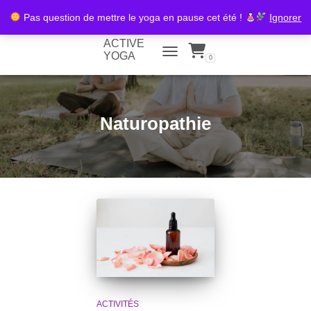
Pas question de mettre le yoga en pause cet été !
Ignorer
ACTIVE
YOGA
0
TOGGLE NAVIGATION
Naturopathie
ACTIVITÉS