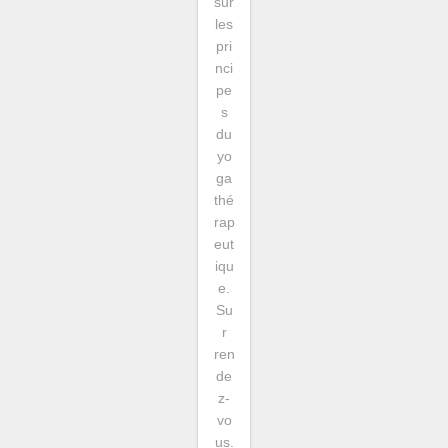
sur
les
pri
nci
pe
s
du
yo
ga
thé
rap
eut
iqu
e.
Su
r
ren
de
z-
vo
us.