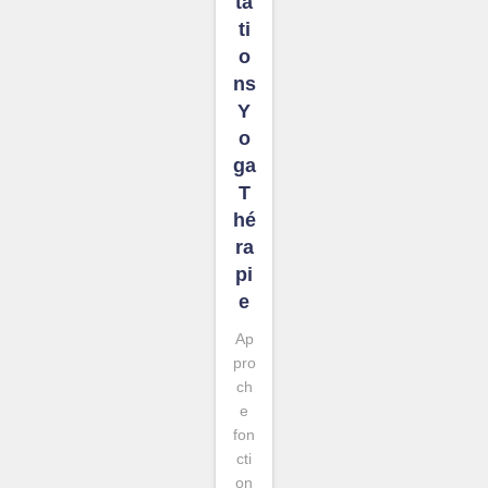
ta
ti
o
ns
Y
o
ga
T
hé
ra
pi
e
Ap
pro
ch
e
fon
cti
on