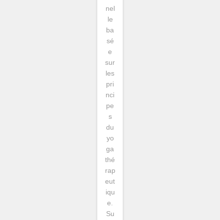
nel
le
ba
sé
e
sur
les
pri
nci
pe
s
du
yo
ga
thé
rap
eut
iqu
e.
Su