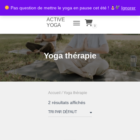
Pas question de mettre le yoga en pause cet été !
Ignorer
ACTIVE
YOGA
0
TOGGLE NAVIGATION
Yoga thérapie
Accueil
/ Yoga thérapie
2 résultats affichés