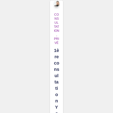
CO
NS
UL
TAT
ION
PRI
VÉ
1è
re
co
ns
ul
ta
ti
o
n
Y