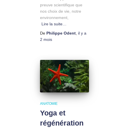
preuve scientifique que
nos choix de vie, notre
environnement,
Lire la suite…
De
Philippe Odent
,
il y a
2 mois
ANATOMIE
Yoga et
régénération