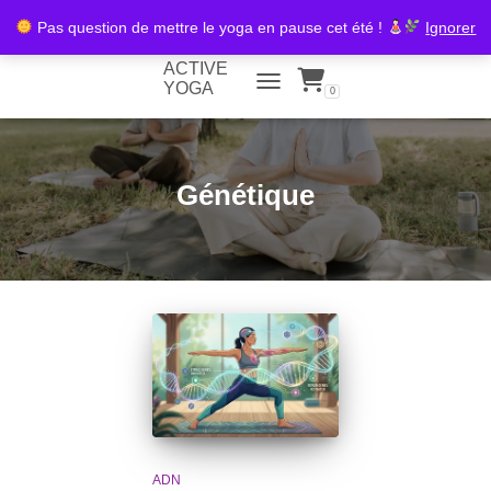
Pas question de mettre le yoga en pause cet été !
Ignorer
ACTIVE
YOGA
0
TOGGLE NAVIGATION
Génétique
ADN