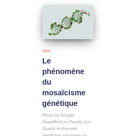
ADN
Le
phénomène
du
mosaïcisme
génétique
Photo by Google
DeepMind on Pexels.com
Quand la diversité
génétique s’exprime au