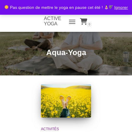
Pas question de mettre le yoga en pause cet été !
Ignorer
ACTIVE
YOGA
0
TOGGLE NAVIGATION
Aqua-Yoga
ACTIVITÉS