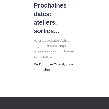
Prochaines
dates:
ateliers,
sorties…
Voici les activités Active-
Yoga et Nature-Yoga
proposées ces prochaines
semaines…
De
Philippe Odent
,
il y a
1 semaine