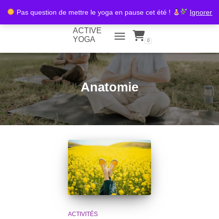
Pas question de mettre le yoga en pause cet été !
Ignorer
ACTIVE
YOGA
0
TOGGLE NAVIGATION
Anatomie
ACTIVITÉS