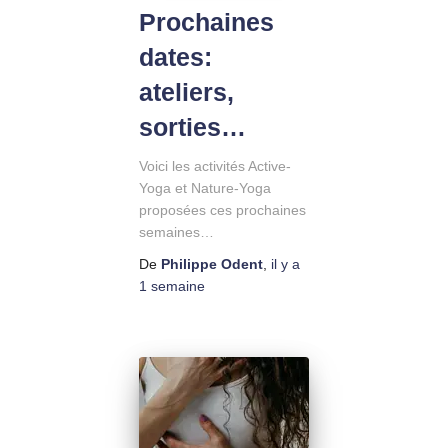
Prochaines
dates:
ateliers,
sorties…
Voici les activités Active-
Yoga et Nature-Yoga
proposées ces prochaines
semaines…
De
Philippe Odent
,
il y a
1 semaine