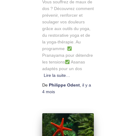
Vous souffrez de maux de
dos ? Découvrez comment
prévenir, renforcer et
soulager vos douleurs
grâce aux outils du yoga,
du restorative yoga et de
la yoga-thérapie. Au
programme :
Pranayama pour détendre
les tensions
Asanas
adaptés pour un dos
Lire la suite…
De
Philippe Odent
,
il y a
4 mois