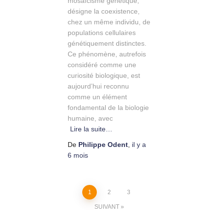
mosaïcisme génétique,
désigne la coexistence,
chez un même individu, de
populations cellulaires
génétiquement distinctes.
Ce phénomène, autrefois
considéré comme une
curiosité biologique, est
aujourd’hui reconnu
comme un élément
fondamental de la biologie
humaine, avec
Lire la suite…
De
Philippe Odent
,
il y a
6 mois
Pagination
1
2
3
SUIVANT
des