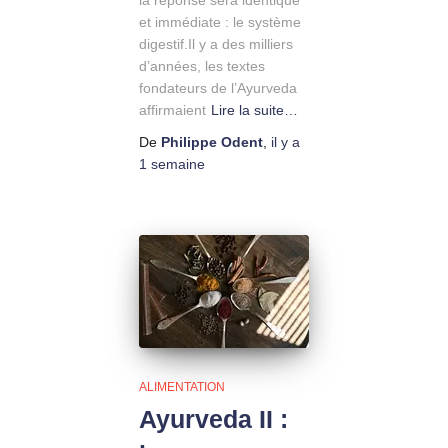
la réponse sera identique
et immédiate : le système
digestif.Il y a des milliers
d’années, les textes
fondateurs de l’Ayurveda
affirmaient
Lire la suite…
De
Philippe Odent
,
il y a
1 semaine
ALIMENTATION
Ayurveda II :