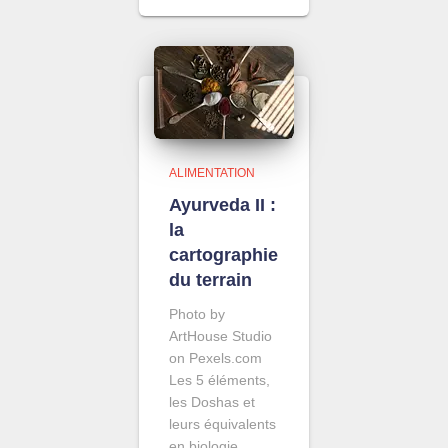
ALIMENTATION
Ayurveda II :
la
cartographie
du terrain
Photo by
ArtHouse Studio
on Pexels.com
Les 5 éléments,
les Doshas et
leurs équivalents
en biologie