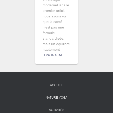
moderneDans le
premier article,
nous avons vu
que la santé
n’est pas une
formule
standardisée,
mais un équilibre
hautement
Lire la suite…
ACCUEIL
NATURE YOGA
ACTIVITÉS