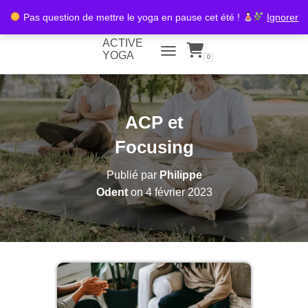
Pas question de mettre le yoga en pause cet été !
Ignorer
ACTIVE
YOGA
0
TOGGLE NAVIGATION
ACP et
Focusing
Publié par
Philippe
Odent
on
4 février 2023