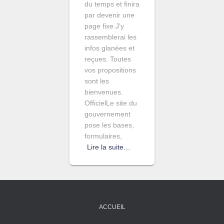
du temps et finira
par devenir une
page fixe.J’y
rassemblerai les
infos glanées et
reçues. Toutes
vos propositions
sont les
bienvenues.
OfficielLe site du
gouvernement
pose les bases,
formulaires,
Lire la suite…
ACCUEIL