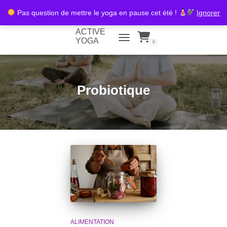
Pas question de mettre le yoga en pause cet été !
Ignorer
ACTIVE
YOGA
0
TOGGLE NAVIGATION
Probiotique
ALIMENTATION