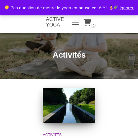
Pas question de mettre le yoga en pause cet été !
Ignorer
ACTIVE
YOGA
0
TOGGLE NAVIGATION
Activités
ACTIVITÉS