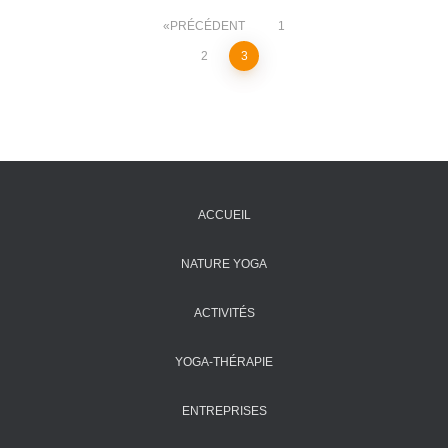
Pagination
PRÉCÉDENT
1
2
3
des
publications
ACCUEIL
NATURE YOGA
ACTIVITÉS
YOGA-THÉRAPIE
ENTREPRISES