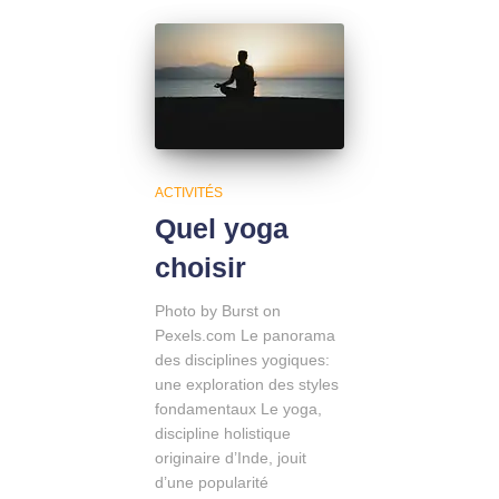
ACTIVITÉS
Quel yoga
choisir
Photo by Burst on
Pexels.com Le panorama
des disciplines yogiques:
une exploration des styles
fondamentaux Le yoga,
discipline holistique
originaire d’Inde, jouit
d’une popularité