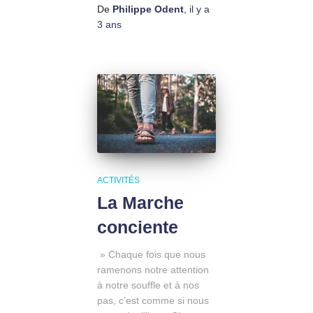
De
Philippe Odent
,
il y a
3 ans
ACTIVITÉS
La Marche
conciente
» Chaque fois que nous
ramenons notre attention
à notre souffle et à nos
pas, c’est comme si nous