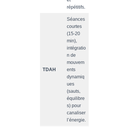
répétitifs.
Séances
courtes
(15-20
min),
intégratio
n de
mouvem
TDAH
ents
dynamiq
ues
(sauts,
équilibre
s) pour
canaliser
l’énergie.