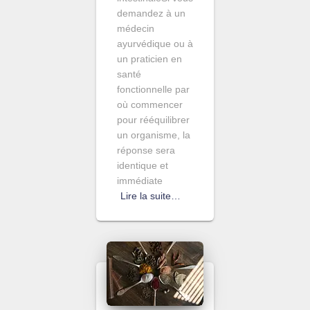
demandez à un
médecin
ayurvédique ou à
un praticien en
santé
fonctionnelle par
où commencer
pour rééquilibrer
un organisme, la
réponse sera
identique et
immédiate
Lire la suite…