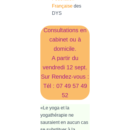
Française
des
DYS
Consultations en
cabinet ou à
domicile.
A partir du
vendredi 12 sept.
Sur Rendez-vous :
Tél : 07 49 57 49
52
«Le yoga et la
yogathérapie ne
sauraient en aucun cas
se substituer à la