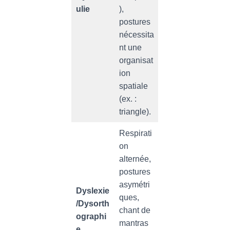
ulie
),
postures
nécessita
nt une
organisat
ion
spatiale
(ex. :
triangle).
Respirati
on
alternée,
postures
asymétri
Dyslexie
ques,
/Dysorth
chant de
ographi
mantras
e