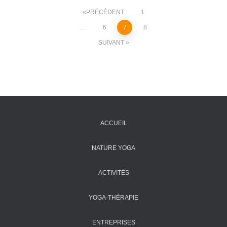
Pagination
PRÉCÉDENT
1
…
6
7
8
des
SUIVANT
publications
ACCUEIL
NATURE YOGA
ACTIVITÉS
YOGA-THÉRAPIE
ENTREPRISES