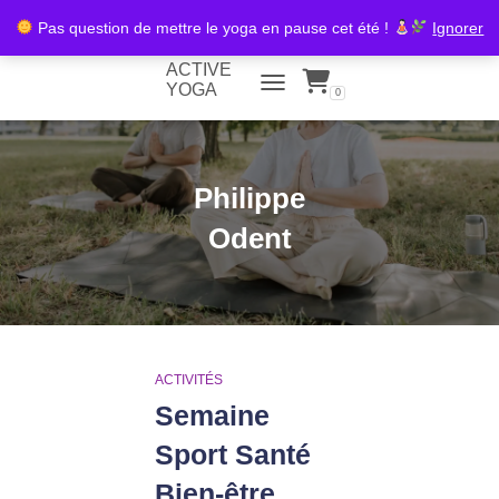
Pas question de mettre le yoga en pause cet été !
Ignorer
ACTIVE
YOGA
0
TOGGLE NAVIGATION
Philippe
Odent
ACTIVITÉS
Semaine
Sport Santé
Bien-être