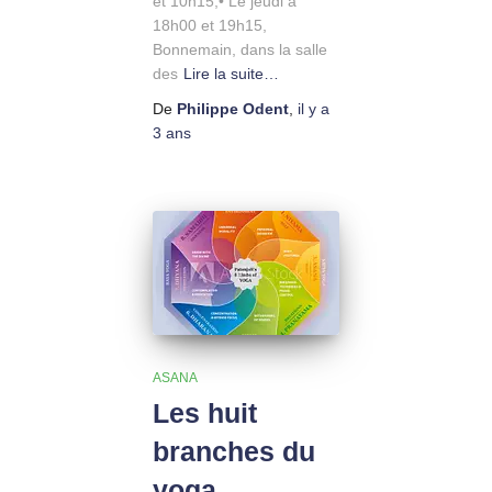
et 10h15,• Le jeudi à
18h00 et 19h15,
Bonnemain, dans la salle
des
Lire la suite…
De
Philippe Odent
,
il y a
3 ans
ASANA
Les huit
branches du
yoga