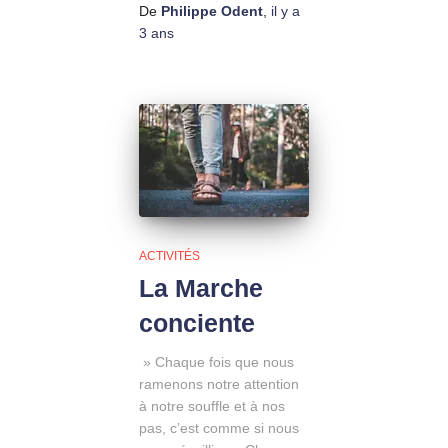
De
Philippe Odent
,
il y a
3 ans
ACTIVITÉS
La Marche
conciente
» Chaque fois que nous
ramenons notre attention
à notre souffle et à nos
pas, c’est comme si nous