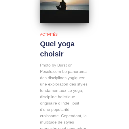
ACTIVITÉS
Quel yoga
choisir
Photo by Burst on
Pexels.com Le panorama
des disciplines yogiques:
une exploration des styles
fondamentaux Le yoga,
discipline holistique
originaire d’Inde, jouit
d’une popularité
croissante. Cependant, la
multitude de styles
proposés peut engendrer